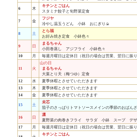
キチンとごはん
6
木
スタミナ餃子と旬野菜定食
フジヤ
7
金
冷やし温玉うどん 小鉢 おにぎり🍙
とら福
8
土
お好み焼き定食 小鉢色々
まるちゃん
9
日
小田巻蒸し アジフライ 小鉢色々
10
月
毎週月曜日は定休日（祝日の場合は営業、翌日に振
山の日
11
火
まるちゃん
大葉とり天（梅つゆ）定食
12
水
夏季休暇とさせていただきます
13
木
夏季休暇とさせていただきます
14
金
夏季休暇とさせていただきます
未芯
15
土
茄子のさっぱりトマトソースメインの季節のおばん
凛
16
日
夏野菜の肉巻きフライ サラダ 小鉢 スープ デ
17
月
毎週月曜日は定休日（祝日の場合は営業、翌日に振
キチンとごはん
18
火