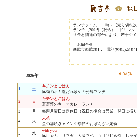
ランチタイム 11時～【売り切れ
ランチ 1,200円（税込） ドリンク
※食材調達の都合により、若干のメ
【お問合せ】
西脇市西脇394-2 電話(0795)23-9
2026年
キチンとごはん
1
土
豚肉のネギ塩だれ炒めの発酵ランチ
キチンとごはん
2
日
夏野菜のキーマカレーランチ
3
月
毎週月曜日は定休日（祝日の場合は営業、翌日に振
未芯
4
火
魚の蒲焼きメインの季節のおばんざい定食
with you
5
水
豚しゃぶ サラダ 人参ラペ 五目ひじき煮 じゃ