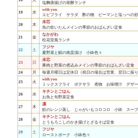
塩麴唐揚げの発酵ランチ
with you
19
水
エビフライ サラダ 酢の物 ピーマンと塩っぺの
未芯
20
木
魚の炊いたんメインの季節のおばんざい定食
なかがわ
21
金
松花堂風ランチ
フジヤ
22
土
夏野菜と鯖の南蛮漬け 小鉢色々
未芯
23
日
豚肉と野菜の煮込みメインの季節のおばんざい定食
24
月
毎週月曜日は定休日（祝日の場合は営業、翌日に振
with you
25
火
ミックスフライ ポテサラ 煮物 お味噌汁 デザ
キチンとごはん
26
水
お魚と旬野菜定食
凛
27
木
鮭のレンジ蒸し じゃがいもコロコロ 小鉢 スー
キチンとごはん
28
金
とうもろこしのかき揚げとざるそば定食
フジヤ
29
土
ローストポーク 小鉢色々