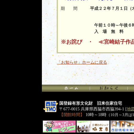
期 間
平成２２年７月１日（
午前１０時～午後６
入 場 無 料
※お詫び ・ ≪宮崎結子作
「お知らせ」ホームに戻る
国登録有形文化財 旧来住家住宅
〒677-0015 兵庫県西脇市西脇394-1 [
地
【開館時間】
10時～18時
（10月～3月は