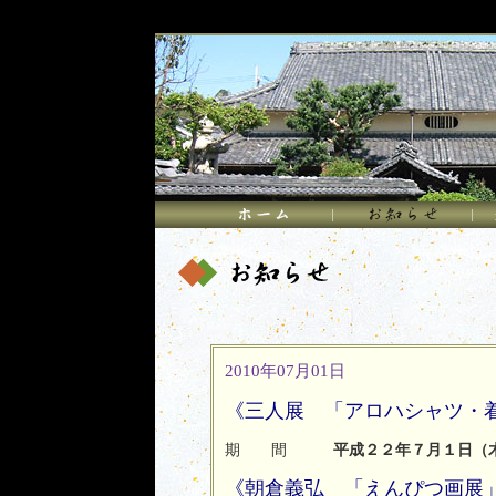
2010年07月01日
《三人展 「アロハシャツ・
期 間
平成２２年７月１日（
《朝倉義弘 「えんぴつ画展