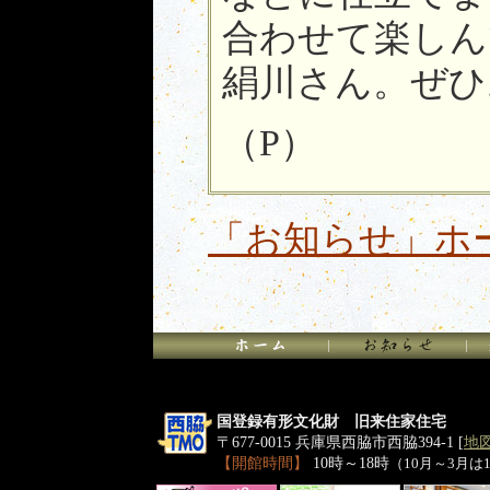
合わせて楽しん
絹川さん。ぜひ
（P）
「お知らせ」ホ
国登録有形文化財 旧来住家住宅
〒677-0015 兵庫県西脇市西脇394-1 [
地
【開館時間】
10時～18時
（10月～3月は