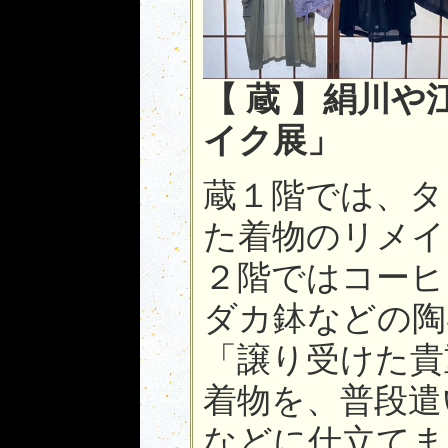
【 蔵 】絹川
イク展」
蔵１階では、タ
た着物のリメイ
２階ではコーヒ
ダカ鉢などの陶
「譲り受けた貴
着物を、普段遣
などに仕立てま