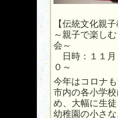
【伝統文化親子
～親子で楽しむ
会～
日時：１１月６
０～
今年はコロナも
市内の各小学校
め、大幅に生徒
幼稚園の小さな