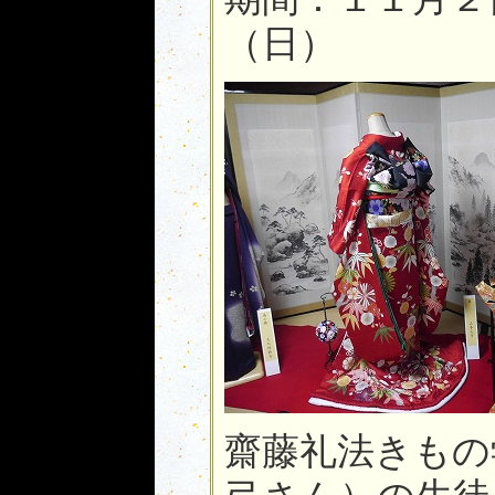
（日）
齋藤礼法きもの