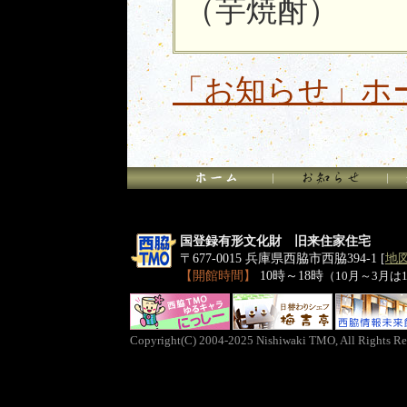
（芋焼酎）
「お知らせ」ホ
国登録有形文化財 旧来住家住宅
〒677-0015 兵庫県西脇市西脇394-1 [
地
【開館時間】
10時～18時
（10月～3月は
Copyright(C) 2004-2025 Nishiwaki TMO, All Rights Re