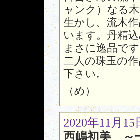
ャンク）なる木
生かし、流木作
います。丹精込
まさに逸品です
二人の珠玉の作
下さい。
（め）
2020年11月15
西嶋初美 ～