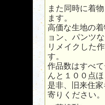
また同時に着物
ます。
高価な生地の着
ョン、パンツな
リメイクした作
す。
作品数はすべて
んと１００点ほ
是非、旧来住家
寄りください。