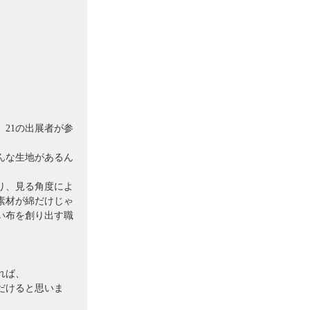
21の出展者が参
んな生地があるん
り、見る角度によ
素材が綿だけじゃ
い布を創り出す職
れば、
だけると思いま