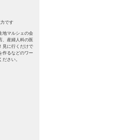
魅力です
生地マルシェの会
店、産婦人科の医
！見に行くだけで
を作るなどのワー
ください。