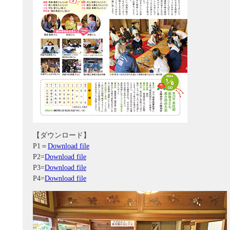
【ダウンロード】
P1＝
Download file
P2=
Download file
P3=
Download file
P4=
Download file